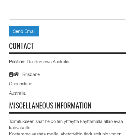
Send Email
CONTACT
Position:
Dundernews Australia
Brisbane
Queensland
Australia
MISCELLANEOUS INFORMATION
Toimitukseen saat helpoiten yhteyttä käyttämällä allaolevaa
kaavaketta.
Koetamme vastata meille lähetettyihin tiedusteluhin yhden