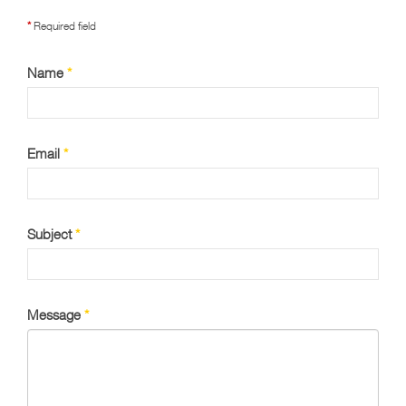
*
Required field
Name
*
Email
*
Subject
*
Message
*