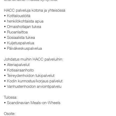
HACC palveluja kotona ja yhteisössä
• Kotitaloustöitä
• henkilökohtaista apua
• Omaishoitajan tukea
• Ruoanlaittoa
• Sosiaalista tukea
• Kuljetuspalvelua
• Päiväkeskuspalvelua
Johdatus muihin HACC palveluihin:
• Ateriapalvelut
• Kotisairaanhoito
• Teireydenhoidon tukipalvelut
• Kodin kunnostus/korjaus palvelut
• Vanhustenhoidon arviointipalvelu
Tulossa:
• Scandinavian Meals-on-Wheels
Osoite: