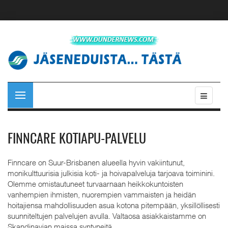
FINNCARE KOTIAPU-PALVELU
Finncare on Suur-Brisbanen alueella hyvin vakiintunut,
monikulttuurisia julkisia koti- ja hoivapalveluja tarjoava toiminini.
Olemme omistautuneet turvaarnaan heikkokuntoisten
vanhempien ihmisten, nuorempien vammaisten ja heidän
hoitajiensa mahdollisuuden asua kotona pitempään, yksillöllisesti
suunniteltujen palvelujen avulla. Valtaosa asiakkaistamme on
Skandinavian maissa syntyneitä.